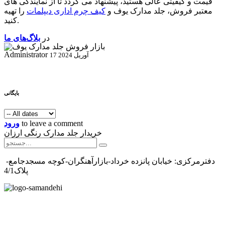
قیمت و کیفیتی عالی هستید، پیشنهاد می گردد تا از نمایندگی های
معتبر فروش، جلد مدارک یوف و
کیف چرم اداری دیپلمات
را تهیه
کنید.
در
بلاگ‌های ما
Administrator
17 آوریل 2024
بایگانی
to leave a comment
ورود
خریدار جلد مدارک رنگی ارزان
دفترمرکزی: خیابان پانزده خرداد-بازارآهنگران-کوچه مسجدجامع-
پلاک4/1