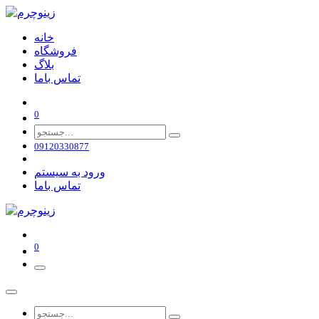
خانه
فروشگاه
بلاگ
تماس باما
0
09120330877
ورود به سیستم
تماس باما
0