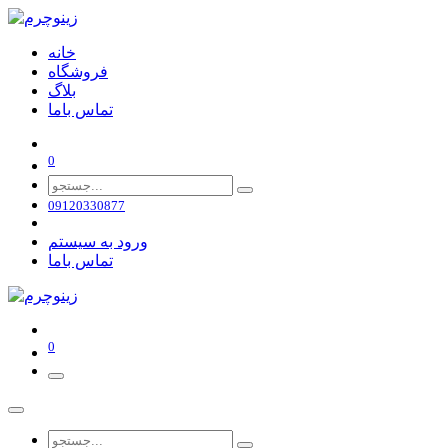
خانه
فروشگاه
بلاگ
تماس باما
0
09120330877
ورود به سیستم
تماس باما
0