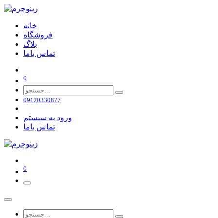
خانه
فروشگاه
بلاگ
تماس باما
0
09120330877
ورود به سیستم
تماس باما
0