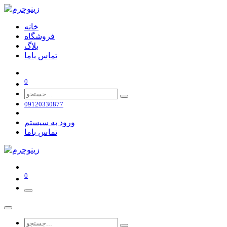
خانه
فروشگاه
بلاگ
تماس باما
0
09120330877
ورود به سیستم
تماس باما
0