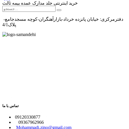
خرید اینترنتی جلد مدارک عمده بیمه ثالث
دفترمرکزی: خیابان پانزده خرداد-بازارآهنگران-کوچه مسجدجامع-
پلاک4/1
تماس با ما
​09120330877
09367962966
​
Mohammadi.zino@gmail.com