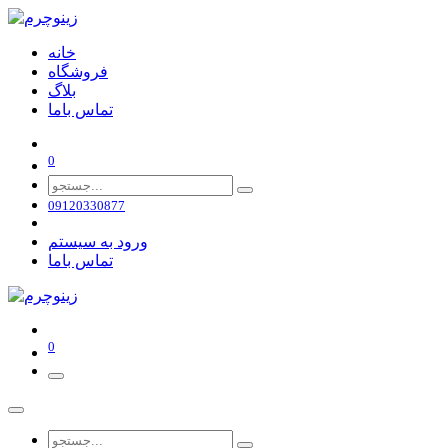
خانه
فروشگاه
بلاگ
تماس باما
0
09120330877
ورود به سیستم
تماس باما
0