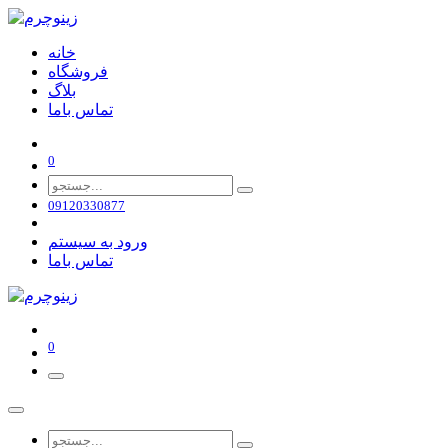
خانه
فروشگاه
بلاگ
تماس باما
0
09120330877
ورود به سیستم
تماس باما
0