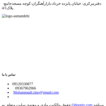
دفترمرکزی: خیابان پانزده خرداد-بازارآهنگران-کوچه مسجدجامع-
پلاک4/1
تماس با ما
​09120330877
09367962966
​
Mohammadi.zino@gmail.com
میباشد
Odoonix.com
حقوق مالکیت مادی و معنوی سایت متعلق به