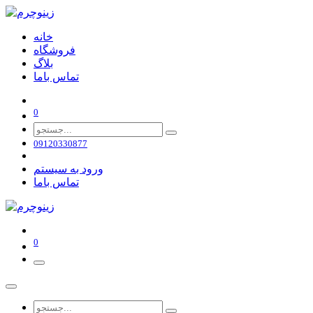
خانه
فروشگاه
بلاگ
تماس باما
0
09120330877
ورود به سیستم
تماس باما
0