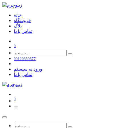
خانه
فروشگاه
بلاگ
تماس باما
0
09120330877
ورود به سیستم
تماس باما
0