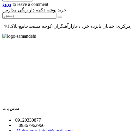
to leave a comment
ورود
خرید پوشه دکمه دار رنگی مدارس
رکزی: خیابان پانزده خرداد-بازارآهنگران-کوچه مسجدجامع-پلاک4/1
تماس با ما
​09120330877
09367962966
​
Mohammadi.zino@gmail.com