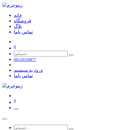
خانه
فروشگاه
بلاگ
تماس باما
0
09120330877
ورود به سیستم
تماس باما
0