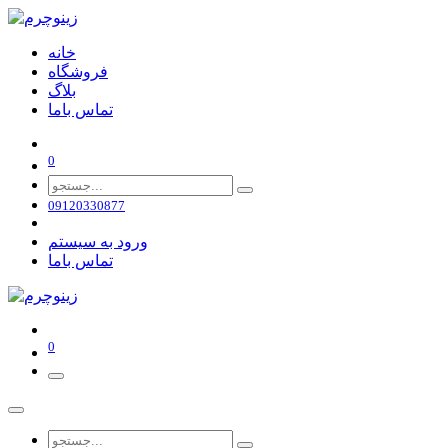
خانه
فروشگاه
بلاگ
تماس باما
0
09120330877
ورود به سیستم
تماس باما
0