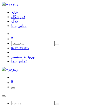
خانه
فروشگاه
بلاگ
تماس باما
0
09120330877
ورود به سیستم
تماس باما
0