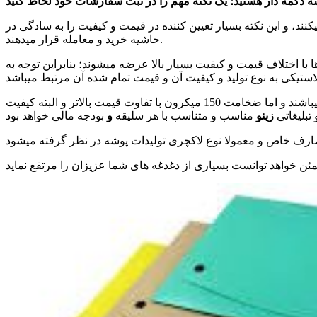
د، و این نکته بسیار تعیین کننده در قیمت و کیفیت را به سادگی در
حاشیه خرید و معامله قرار میدهند.
رون، 150میکرون و 200 میکرون میباشد؛ هر کدام از ضخامت ها با اختلاف قیمت و کیفیت بسیار بالا عرضه میشوند؛ بنابراین توجه به
به طور مثال؛ پوشه های تولید شده 120 میکرون و 130 میکرون با توجه به تحمل پایین در برابر جوش پلاستیک عملا محصولی یکبار مصرف میباشند و اما ضخامت 150 میکرون با تفاوت قیمت بالاتر و البته کیفیت
تبلیغاتی
زینو
مناسب و متناسب با هر سلیقه
و