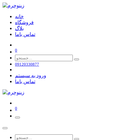
خانه
فروشگاه
بلاگ
تماس باما
0
09120330877
ورود به سیستم
تماس باما
0