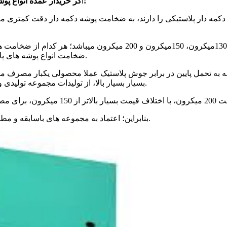
گر خریدار عمده انواع پوشه دکمه دار هستید؛ یک نکته مهم را در ثبت سفارشات خود لحاظ کنید!
ا
ه دار پلاستیکی را دارند، به ضخامت پوشه دکمه دار دقت کمتری میکنن
انواع پوشه های تولید شده در بازار، در چهار ضخامت 120 میکرون، 130میک
ضخامت انواع پوشه های پلاستیکی به نوع تولید و کیفیت آن و قیمت تمام شده آن مرتبط میباشد.
بودجه مالی خواهد بود.
بسیار بسیار بالا، از تولیدات مجموعه تولیدی و 
بنابراین؛ اعتماد به مجموعه های باسابقه و مطمئن خواهد توانست بسیاری از دغدغه های شما عزیزان را مرتفع نماید.