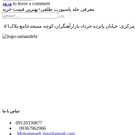
to leave a comment
ورود
معرفی جلد پاسپورت طلقی+بهترین قیمت خرید
رکزی: خیابان پانزده خرداد-بازارآهنگران-کوچه مسجدجامع-پلاک4/1
تماس با ما
​09120330877
09367962966
​
Mohammadi.zino@gmail.com