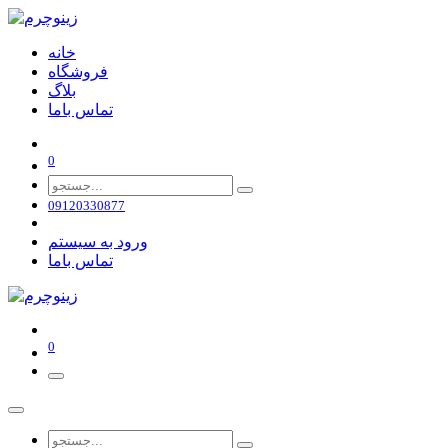
خانه
فروشگاه
بلاگ
تماس باما
0
09120330877
ورود به سیستم
تماس باما
0