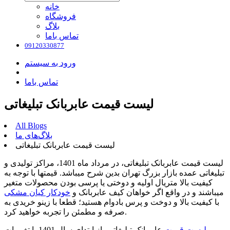
خانه
فروشگاه
بلاگ
تماس باما
09120330877
ورود به سیستم
تماس باما
لیست قیمت عابربانک تبلیغاتی
All Blogs
بلاگ‌های ما
لیست قیمت عابربانک تبلیغاتی
لیست قیمت عابربانک تبلیغاتی، در مرداد ماه 1401، مراکز تولیدی و
تبلیغاتی عمده بازار بزرگ تهران بدین شرح میباشد. قیمتها با توجه به
کیفیت بالا متریال اولیه و دوختی یا پرسی بودن محصولات متغیر
میباشند و در واقع اگر خواهان کیف عابربانک و
خودکار کیان مشکی
با کیفیت بالا و دوخت و پرس بادوام هستید؛ قطعا با زینو خریدی به
صرفه و مطمئن را تجربه خواهید کرد.
لیست قیمت
عابربانک تبلیغاتی، از ابتدای سال 1401 با تغییرات