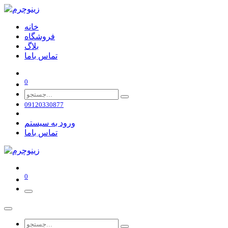
خانه
فروشگاه
بلاگ
تماس باما
0
09120330877
ورود به سیستم
تماس باما
0