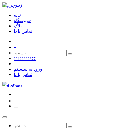
خانه
فروشگاه
بلاگ
تماس باما
0
09120330877
ورود به سیستم
تماس باما
0