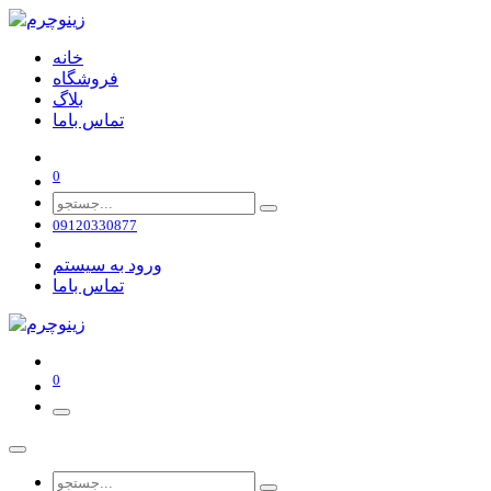
خانه
فروشگاه
بلاگ
تماس باما
0
09120330877
ورود به سیستم
تماس باما
0