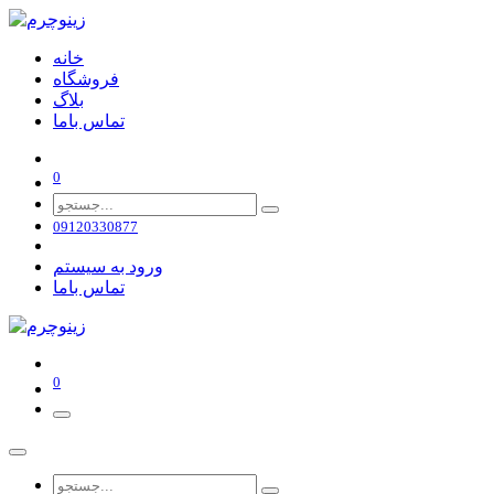
خانه
فروشگاه
بلاگ
تماس باما
0
09120330877
ورود به سیستم
تماس باما
0