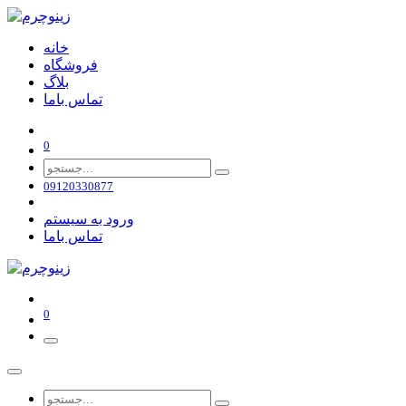
خانه
فروشگاه
بلاگ
تماس باما
0
09120330877
ورود به سیستم
تماس باما
0