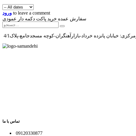
to leave a comment
ورود
سفارش عمده خرید پاکت دکمه دار عمودی
رکزی: خیابان پانزده خرداد-بازارآهنگران-کوچه مسجدجامع-پلاک4/1
تماس با ما
​09120330877