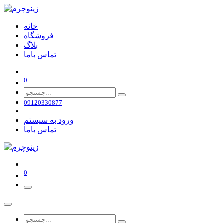
خانه
فروشگاه
بلاگ
تماس باما
0
09120330877
ورود به سیستم
تماس باما
0