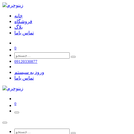
خانه
فروشگاه
بلاگ
تماس باما
0
09120330877
ورود به سیستم
تماس باما
0