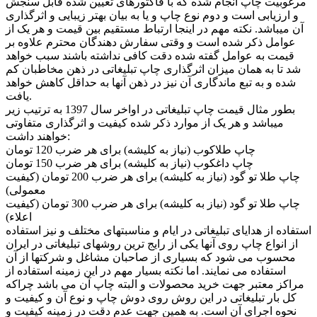
مرغوبیت چاپ انجام شده که با فاکتورهای تعیین شده قابل سنجش
و ارزیابی است و دوم نوع چاپ و یا به بیان بهتر زیبایی و اثرگذاری
آن میباشد. نکته مهم در اینجا ارتباط مستقیم بین قیمت و هر یک از
عوامل ذکر شده است و وقتی سفارش دهندگان محترم علاوه بر
قیمت به عوامل گفته شده دقت کافی نداشته باشند سبب خواهد
شد تا به همان میزان اثرگذاری چاپ تبلیغاتی در ذهن مخاطبان کم
شده و به تبع ماندگاری آن نیز در ذهن آنها به حداقل کاهش خواهد
یافت.
بطور مثال قیمت چاپ تبلیغاتی در اواخر سال 1397 به ترتیب زیر
میباشد و هر یک از موارد ذکر شده کیفیت و اثرگذاری متفاوتی
خواهند داشت:
چاپ طلاکوب (نیاز به کلیشه) برای هر ضرب 120 تومان
چاپ داغکوب (نیاز به کلیشه) برای هر ضرب 150 تومان
چاپ طلا تو گود (نیاز به کلیشه) برای هر ضرب 200 تومان (کیفیت
معمولی)
چاپ طلا تو گود (نیاز به کلیشه) برای هر ضرب 300 تومان (کیفیت
اعلاء)
استفاده از هدایای تبلیغاتی در ایام و مناسبتهای مختلف و نیز استفاده
از انواع چاپ روی آنها یکی از رایج ترین روشهای تبلیغاتی در ایران
محسوب می شود که بسیاری از صاحبان مشاغل و شرکتها از آن
استفاده می نمایند. اما نکته بسیار مهم در این زمینه استفاده از
مراکز معتبر جهت خرید محصولات و البته چاپ آن می باشد چراکه
کل بار تبلیغاتی در این روش روی دوش چاپ و نوع آن و کیفیت و
نحوه اجرای آن است. به همین جهت عدم دقت در زمینه کیفیت و