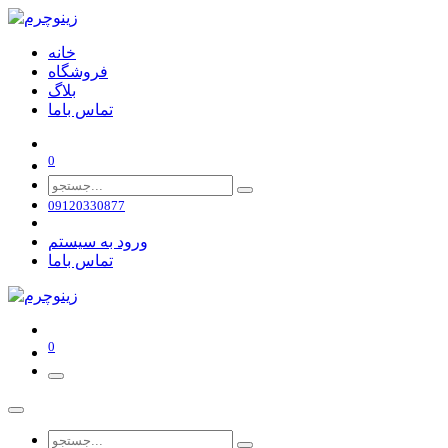
خانه
فروشگاه
بلاگ
تماس باما
0
09120330877
ورود به سیستم
تماس باما
0