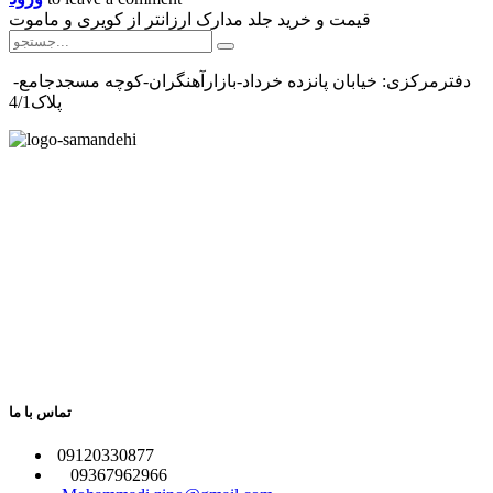
قیمت و خرید جلد مدارک ارزانتر از کویری و ماموت
دفترمرکزی: خیابان پانزده خرداد-بازارآهنگران-کوچه مسجدجامع-
پلاک4/1
تماس با ما
​09120330877
09367962966