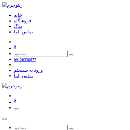
خانه
فروشگاه
بلاگ
تماس باما
0
09120330877
ورود به سیستم
تماس باما
0