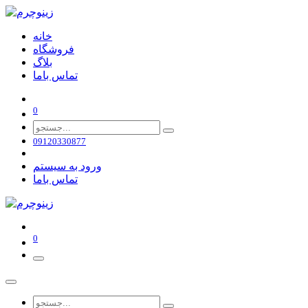
خانه
فروشگاه
بلاگ
تماس باما
0
09120330877
ورود به سیستم
تماس باما
0