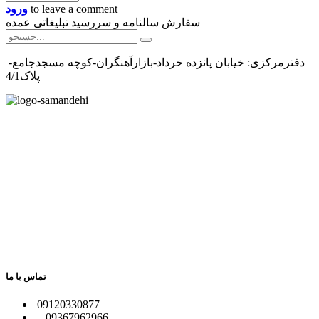
to leave a comment
ورود
سفارش سالنامه و سررسید تبلیغاتی عمده
دفترمرکزی: خیابان پانزده خرداد-بازارآهنگران-کوچه مسجدجامع-
پلاک4/1
تماس با ما
​09120330877
09367962966