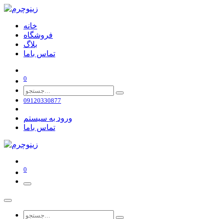
خانه
فروشگاه
بلاگ
تماس باما
0
09120330877
ورود به سیستم
تماس باما
0