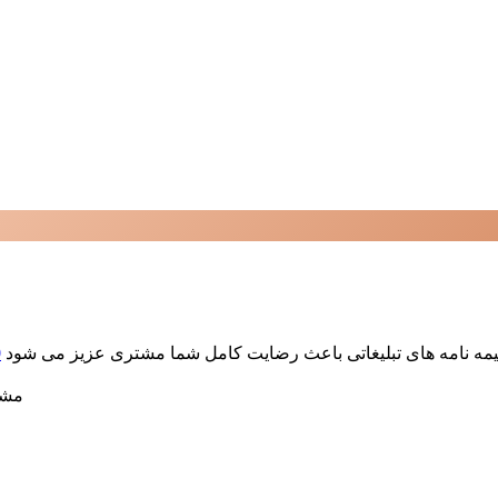
ک
مشا