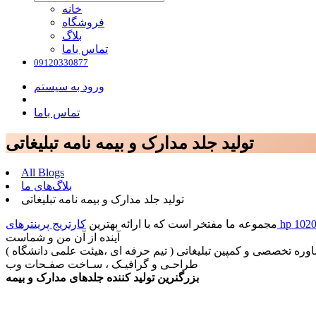
خانه
فروشگاه
بلاگ
تماس باما
09120330877
ورود به سیستم
تماس باما
تولید جلد مدارک و بیمه نامه تبلیغاتی
All Blogs
بلاگ‌های ما
تولید جلد مدارک و بیمه نامه تبلیغاتی
ارتریج پرینترهای hp 1020
مجموعه ما مفتخر است که با ارائه بهترین
آینده از آن من و شماست
وره تخصصی و کمپین تبلیغاتی ( تیم حرفه ای ،هیئت علمی دانشگاه )
طراحـی و گرافیـک ، سـاخت صفـحات وب
بزرگنرین تولید کننده جلدهای مدارک و بیمه