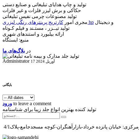
تولید و چاپ هدایای تبلیغاتی و صنایع دستی
حکاکی و برش لیزر فلزات و غیر فلزات
تولید مصنوعات چرمی نفیس تبلیغاتی
و دیجیتال
کارتریج پرینترهای رنگی لیزری hp
مجری امور
تولید تیــزر ، مستـند و فیلم کـوتاه
ارائه بیلبورد و استندهای شهری
منبع: ایستگاه
در
بلاگ‌های ما
Administrator
17 آوریل 2024
بایگانی
to leave a comment
ورود
تولید کننده بهترین انواع جلد زیبا برای شناسنامه
رکزی: خیابان پانزده خرداد-بازارآهنگران-کوچه مسجدجامع-پلاک4/1