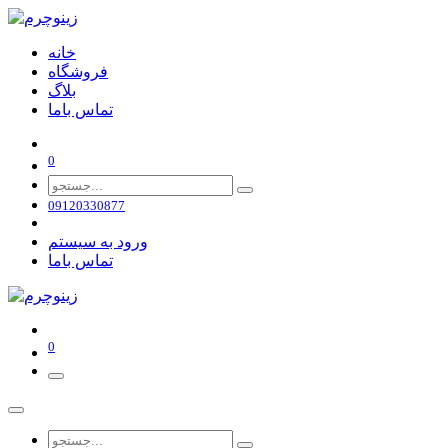
خانه
فروشگاه
بلاگ
تماس باما
0
09120330877
ورود به سیستم
تماس باما
0