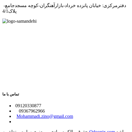
دفترمرکزی: خیابان پانزده خرداد-بازارآهنگران-کوچه مسجدجامع-
پلاک4/1
تماس با ما
​09120330877
09367962966
​
Mohammadi.zino@gmail.com
میباشد
Odoonix.com
حقوق مالکیت مادی و معنوی سایت متعلق به