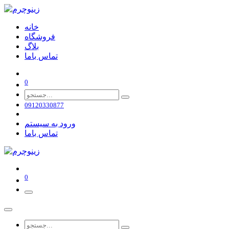
خانه
فروشگاه
بلاگ
تماس باما
0
09120330877
ورود به سیستم
تماس باما
0