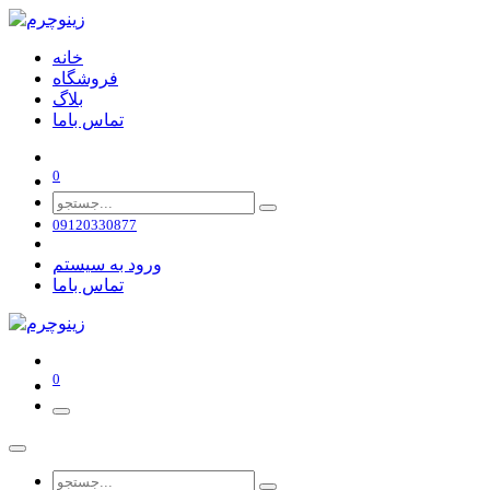
خانه
فروشگاه
بلاگ
تماس باما
0
09120330877
ورود به سیستم
تماس باما
0