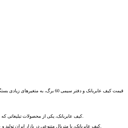
قیمت کیف عابربانک و
دفتر سیمی 60 برگ
، به متغیرهای زیادی بست
کیف عابربانک، یکی از محصولات تبلیغاتی که به صورت عمده خریداری میشود و همراه با چاپ به عنوان هدیه تبلیغاتی در موسسات و مراکز بیمه و بانک و کمپانی های مطرح ارائه میگردد.
کیف عابربانک، با متریال متنوعی در بازار ایران تولید و عرضه میشود؛ انواع چرمی، چرم مصنوعی، طلقی و پلاستیکی؛ که تنوع طرح و رنگ بسیاری در هر کدام از متریال های تولید مشاهده میکنیم.