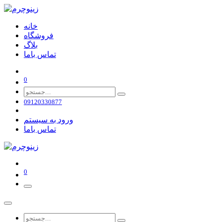
خانه
فروشگاه
بلاگ
تماس باما
0
09120330877
ورود به سیستم
تماس باما
0