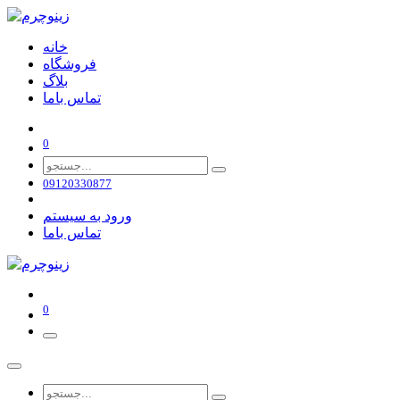
خانه
فروشگاه
بلاگ
تماس باما
0
09120330877
ورود به سیستم
تماس باما
0