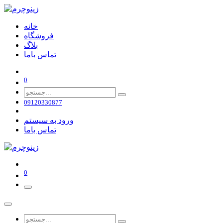
خانه
فروشگاه
بلاگ
تماس باما
0
09120330877
ورود به سیستم
تماس باما
0