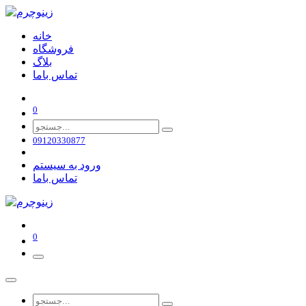
خانه
فروشگاه
بلاگ
تماس باما
0
09120330877
ورود به سیستم
تماس باما
0