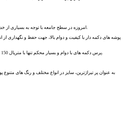
امروزه در سطح جامعه با توجه به بسیاری از خدمات، نیاز واقعی بخش عمده ای از عرضه محصولات، با انواع پوشه های دکمه دار و زبانه دار و با تنوع رنگی بالا شفاف و مات، مواجه هستیم.
پوشه های دکمه دار با کیفیت و دوام بالا، جهت حفظ و نگهداری از ان
پرس دکمه های با دوام و بسیار محکم تنها با متریال 150 میکرون امکان پذیر خواهد بود و با ضخامت کمتر از این پوشه های تولید شده عملا یکبار مصرف میباشند و به هیچ عنوان کاربردی نخواهند بود.