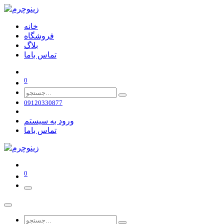
خانه
فروشگاه
بلاگ
تماس باما
0
09120330877
ورود به سیستم
تماس باما
0