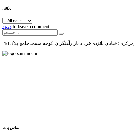
بایگانی
to leave a comment
ورود
رکزی: خیابان پانزده خرداد-بازارآهنگران-کوچه مسجدجامع-پلاک4/1
تماس با ما