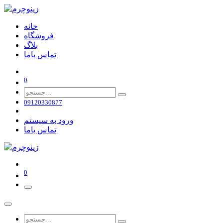
خانه
فروشگاه
بلاگ
تماس باما
0
09120330877
ورود به سیستم
تماس باما
0