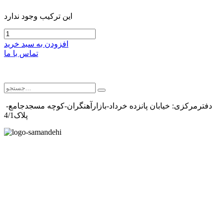
این ترکیب وجود ندارد
افزودن به سبد خرید
تماس با ما
دفترمرکزی: خیابان پانزده خرداد-بازارآهنگران-کوچه مسجدجامع-
پلاک4/1