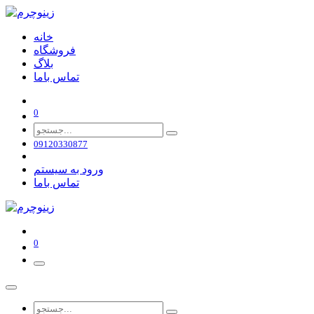
خانه
فروشگاه
بلاگ
تماس باما
0
09120330877
ورود به سیستم
تماس باما
0