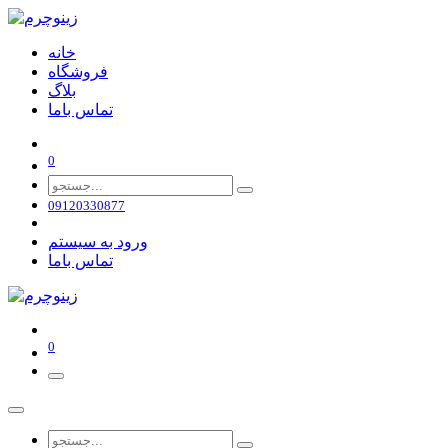
خانه
فروشگاه
بلاگ
تماس باما
0
09120330877
ورود به سیستم
تماس باما
0