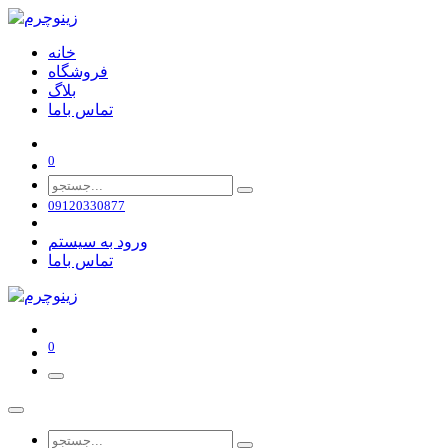
خانه
فروشگاه
بلاگ
تماس باما
0
09120330877
ورود به سیستم
تماس باما
0