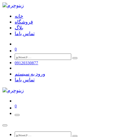
خانه
فروشگاه
بلاگ
تماس باما
0
09120330877
ورود به سیستم
تماس باما
0