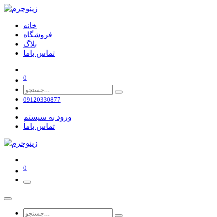
خانه
فروشگاه
بلاگ
تماس باما
0
09120330877
ورود به سیستم
تماس باما
0