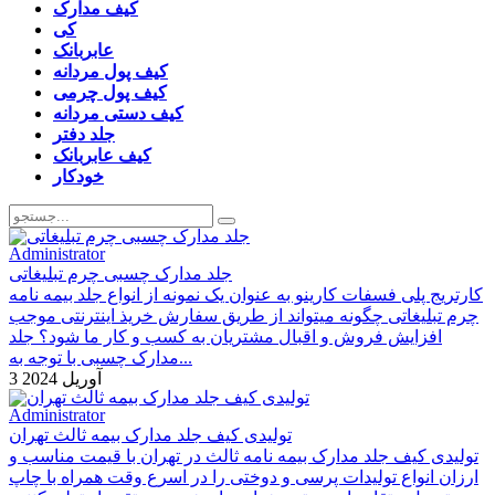
کیف مدارک
کی
عابربانک
کیف پول مردانه
کیف پول چرمی
کیف دستی مردانه
جلد دفتر
کیف عابربانک
خودکار
Administrator
جلد مدارک چسبی چرم تبلیغاتی
کارتریج پلی فسفات کارینو به عنوان یک نمونه از انواع جلد بیمه نامه
چرم تبلیغاتی چگونه میتواند از طریق سفارش خریذ اینترنتی موجب
افزایش فروش و اقبال مشتریان به کسب و کار ما شود؟ جلد
مدارک چسبی با توجه به...
3 آوریل 2024
Administrator
تولیدی کیف جلد مدارک بیمه ثالث تهران
تولیدی کیف جلد مدارک بیمه نامه ثالث در تهران با قیمت مناسب و
ارزان انواع تولیدات پرسی و دوختی را در اسرع وقت همراه با چاپ